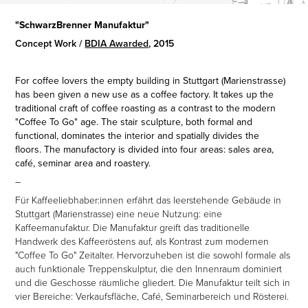
"SchwarzBrenner Manufaktur"
Concept Work /
BDIA Awarded
,
2015
For coffee lovers the empty building in Stuttgart (Marienstrasse)
has been given a new use as a coffee factory. It takes up the
traditional craft of coffee roasting as a contrast to the modern
"Coffee To Go" age. The stair sculpture, both formal and
functional, dominates the interior and spatially divides the
floors. The manufactory is divided into four areas: sales area,
café, seminar area and roastery.
–
Für Kaffeeliebhaber:innen erfährt das leerstehende Gebäude in
Stuttgart (Marienstrasse) eine neue Nutzung: eine
Kaffeemanufaktur. Die Manufaktur greift das traditionelle
Handwerk des Kaffeeröstens auf, als Kontrast zum modernen
"Coffee To Go" Zeitalter. Hervorzuheben ist die sowohl formale als
auch funktionale Treppenskulptur, die den Innenraum dominiert
und die Geschosse räumliche gliedert. Die Manufaktur teilt sich in
vier Bereiche: Verkaufsfläche, Café, Seminarbereich und Rösterei.